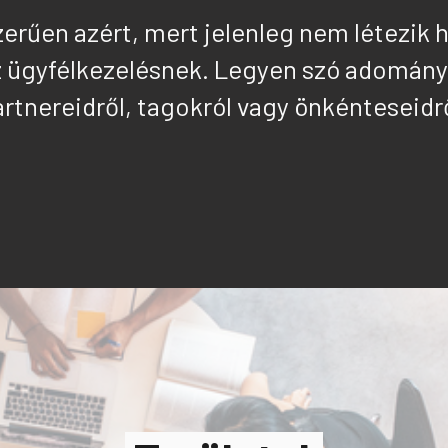
erűen azért, mert jelenleg nem létezik
 ügyfélkezelésnek. Legyen szó adomán
artner
eid
ről, tagokról vagy önkéntese
id
r