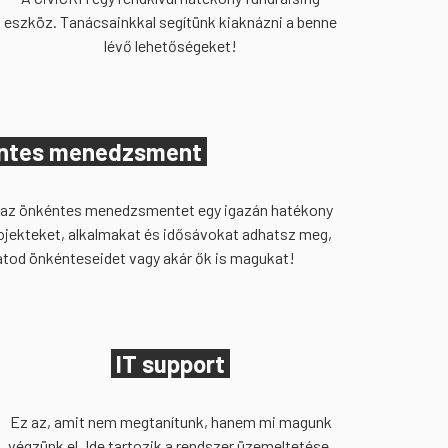
eszköz. Tanácsainkkal segítünk kiaknázni a benne
lévő lehetőségeket!
ntes menedzsment
 az önkéntes menedzsmentet egy igazán hatékony
ojekteket, alkalmakat és idősávokat adhatsz meg,
atod önkénteseidet vagy akár ők is magukat!
IT support
Ez az, amit nem megtanítunk, hanem mi magunk
végzünk el. Ide tartozik a rendszer üzemeltetése,