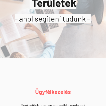
Területek
- ahol segíteni tudunk -
Ügyfélkezelés
Megtanítjuk, hogyan használd a rendszert