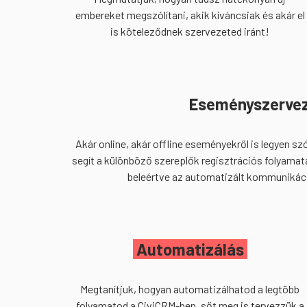
embereket megszólítani, akik kíváncsiak és akár el
is köteleződnek szervezeted iránt!
Eseményszerve
Akár online, akár offline eseményekről is legyen s
segít a különböző szereplők regisztrációs folyamat
beleértve az automatizált kommunikáci
A
utomatizálás
Megtanítjuk, hogyan automatizálhatod a legtöbb
folyamatod a CiviCRM-ben, sőt meg is tervezzük a