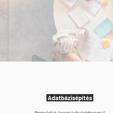
Adatbázisépítés
Megmutatjuk, hogyan tudsz hatékonyan új