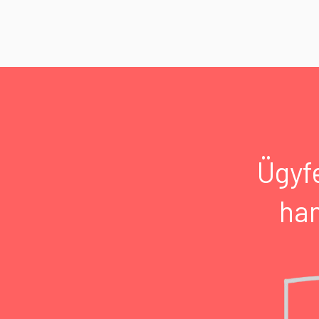
Ügyf
han