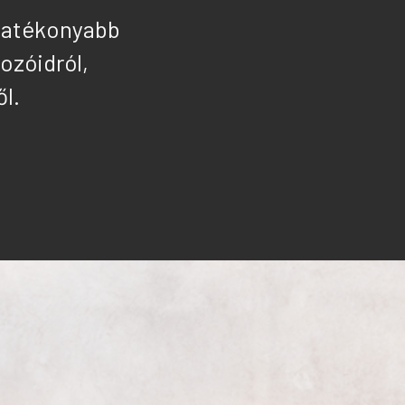
 hatékonyabb
yozó
idról
,
ől.