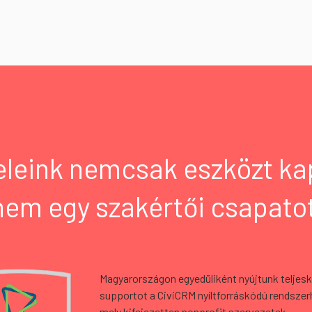
eleink nemcsak eszközt ka
em egy szakértői csapatot
Magyarországon egyedüliként nyújtunk teljes
supportot a CiviCRM nyíltforráskódú rendszer
mely kifejezetten nonprofit szervezetek