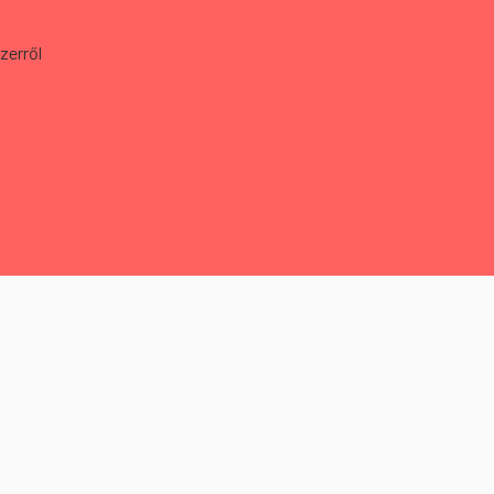
s
zerről