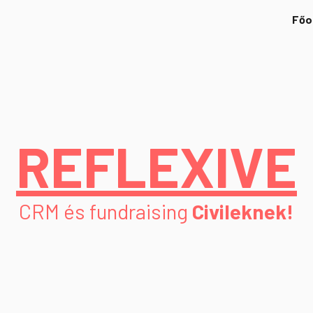
Főo
ip to main content
Skip to navigat
REFLEXIVE
CRM és fundraising
Civileknek!