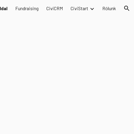
ldal
Fundraising
CiviCRM
CiviStart
Rólunk
ion