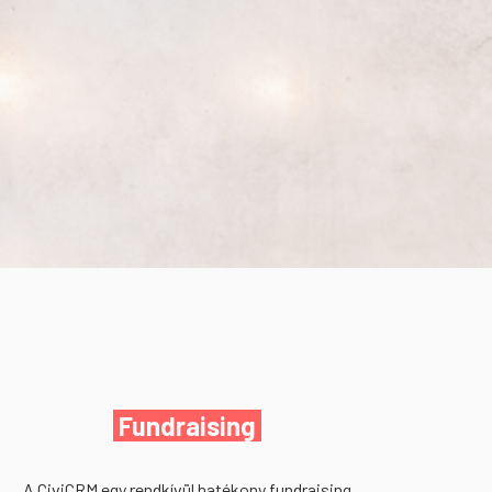
Fundraising
A CiviCRM egy rendkívül hatékony fundraising