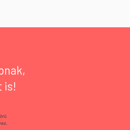
pnak,
 is!
körű
hez,