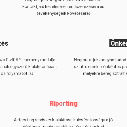
kontaktjaid kezelésére, rendszerezésére és
tevékenységeik követésére!
zés
Önké
zó, a CiviCRM esemény modulja
Megmutatjuk, hogyan tudod
ainak egyszerű kialakításában,
szintre emelni:
önkéntes pr
ós folyamatot is!
melyekre beregisztrálh
Riporting
A riporting rendszer kialakítása kulcsfontosságú a jó
döntések meghozatalához. Segítünk neked