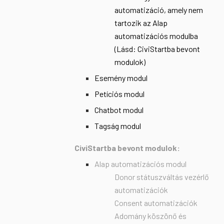
automatizáció, amely nem
tartozik az Alap
automatizációs modulba
(Lásd: CiviStartba bevont
modulok)
Esemény modul
Petíciós modul
Chatbot modul
Tagság modul
CiviStartba bevont modulok:
Alap automatizációs modul
Donor státuszváltás vezérlő
automatizációk
Consent automatizációk
Adomány köszönő és