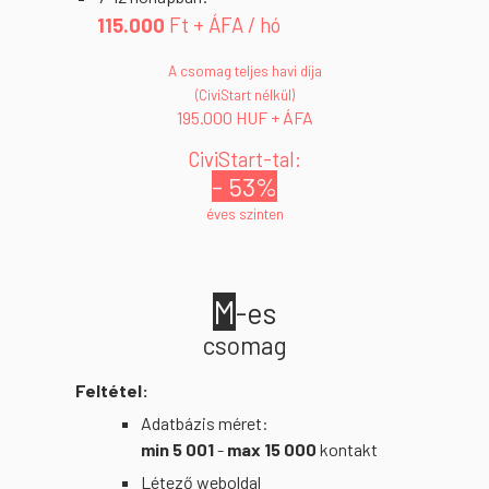
11
5
.000
Ft + ÁFA / hó
A csomag teljes havi díja
(CiviStart nélkül)
1
9
5.000 HUF + ÁFA
CiviStart-tal:
- 53%
éves szinten
M
-es
csomag
Feltétel:
Adatbázis méret:
min 5 001
-
max 15 000
kontakt
Létező weboldal