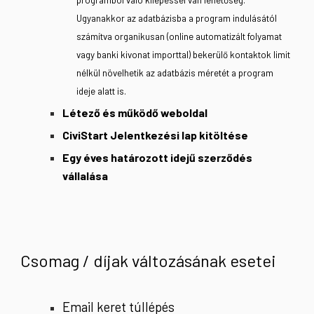
programból való kilépéssel van lehetőség.
Ugyanakkor az adatbázisba a program indulásától
számítva organikusan (online automatizált folyamat
vagy banki kivonat importtal) bekerülő kontaktok limit
nélkül növelhetik az adatbázis méretét a program
ideje alatt is.
Létező és működő weboldal
CiviStart Jelentkezési lap kitöltése
Egy éves határozott idejű szerződés
vállalása
Csomag / díjak változásának esetei
Email keret túllépés