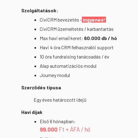
Szolgáltatások:
CiviCRM bevezetés -
ingyenes!
CiviCRM üzemeltetés / karbantartás
Max havi email keret:
60.000 db / hó
Havi 4 óra CRM felhasználói support
10 óra fundraising tanácsadás / év
Alap automatizációs modul
Journey modul
Szerződés típusa
Egy éves határozott idejű
Havi díjak
Első 6 hónapban:
9
9
.000
Ft + ÁFA / hó