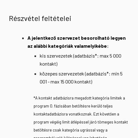
Részvétel feltételei
A jelentkező szervezet besorolható legyen
az alábbi kategóriák valamelyikébe:
kis szervezetek (adatbázis*: max 5 000
kontakt)
közepes szervezetek (adatbázis*: min 5
001 - max 15 000 kontakt)
*
A kontakt adatbázisra megadott kategória limitek a
program 0. fázisában betöltésre kerülő teljes
kontaktadatbázisra vonatkoznak. Ezt követően a
program végéig
limit átlépéssel járó
tömeges kontakt
betöltésre csak kategória ugrással vagy a