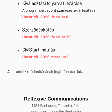
Kiválasztási folyamat lezárása
A programba bevont szervezetek értesítése.
Határidő: 202
6
.
február 6.
Szerződéskötés
Határidő: 202
6
.
február 28.
CiviStart indulás
Határidő: 202
6
.
március 1.
A határidők módosításának jogát fenntartjuk!
Reflexive Communications
1131 Budapest, Tomori u. 14.
communications@reflexive.hu