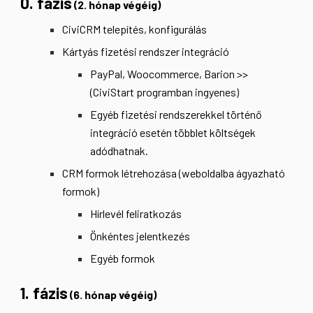
0. fázis
(2. hónap végéig)
CiviCRM telepítés, konfigurálás
Kártyás fizetési rendszer integráció
PayPal, Woocommerce, Barion >>
(CiviStart programban ingyenes)
Egyéb fizetési rendszerekkel történő
integráció esetén többlet költségek
adódhatnak.
CRM formok létrehozása (weboldalba ágyazható
formok)
Hírlevél feliratkozás
Önkéntes jelentkezés
Egyéb formok
1. fázis
(6. hónap végéig)