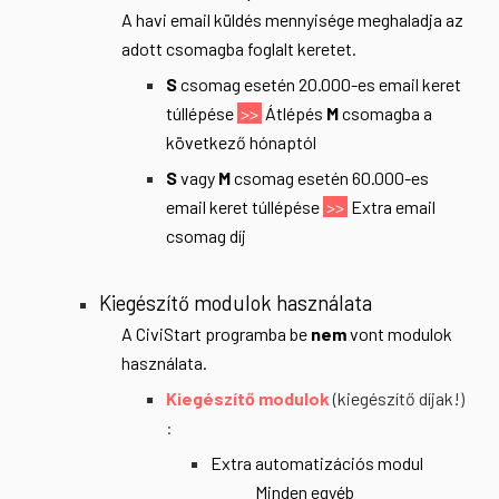
A havi email küldés mennyisége meghaladja az
adott csomagba foglalt keretet.
S
csomag esetén 20.000-es email keret
túllépése
>>
Átlépés
M
csomagba a
következő hónaptól
S
vagy
M
csomag esetén
6
0.000-es
email keret túllépése
>>
Extra email
csomag díj
Kiegészítő modulok használata
A CiviStart programba be
nem
vont modulok
használata.
Kiegészítő modulok
(kiegészítő díjak!)
:
Extra automatizációs modul
Minden egyéb