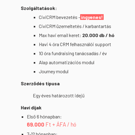
Szolgáltatások:
CiviCRM bevezetés -
ingyenes!
CiviCRM üzemeltetés / karbantartás
Max havi email keret:
20.000 db / hó
Havi 4 óra CRM felhasználói support
10 óra fundraising tanácsadás / év
Alap automatizációs modul
Journey modul
Szerződés típusa
Egy éves határozott idejű
Havi díjak
Első 6 hónapban:
6
9
.000
Ft + ÁFA / hó
7-12 hónapban: